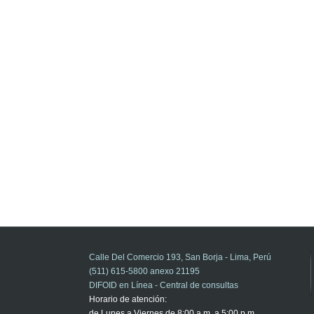
Calle Del Comercio 193, San Borja - Lima, Perú
(511) 615-5800 anexo 21195
DIFOID en Línea - Central de consultas
Horario de atención:
de Lunes a Viernes de 8:00 a.m. a 5:00 p.m.