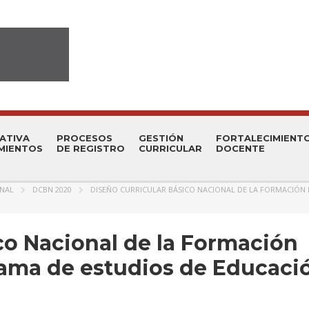
ATIVA
PROCESOS
GESTIÓN
FORTALECIMIENT
MIENTOS
DE REGISTRO
CURRICULAR
DOCENTE
ONAL
DCBN 2020
DISEÑO CURRICULAR BÁSICO NACIONAL DE LA FORMACIÓN 
co Nacional de la Formación
rama de estudios de Educaci