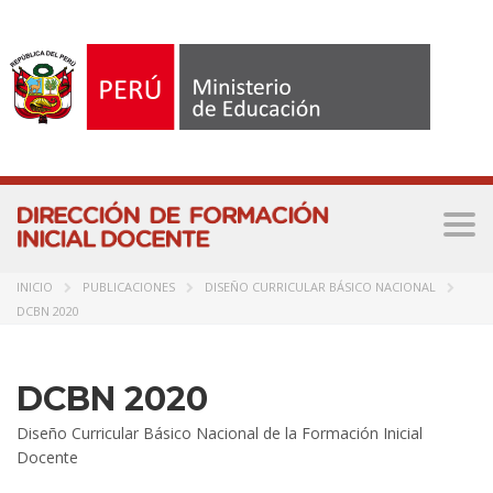
Togg
navi
INICIO
PUBLICACIONES
DISEÑO CURRICULAR BÁSICO NACIONAL
DCBN 2020
DCBN 2020
Diseño Curricular Básico Nacional de la Formación Inicial
Docente