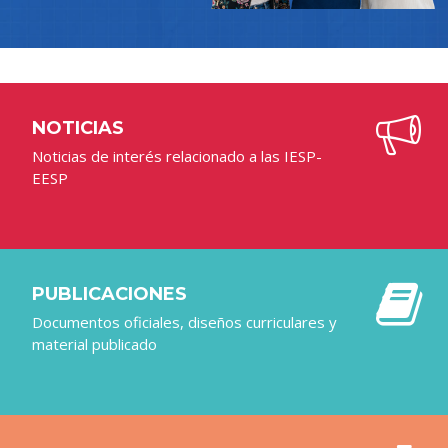
.
NOTICIAS
Noticias de interés relacionado a las IESP-
EESP
PUBLICACIONES
Documentos oficiales, diseños curriculares y
material publicado