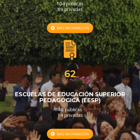
104 públicas
89 privadas
MÁS INFORMACIÓN
62
ESCUELAS DE EDUCACIÓN SUPERIOR
PEDAGÓGICA (EESP)
48 públicas
14 privadas
MÁS INFORMACIÓN