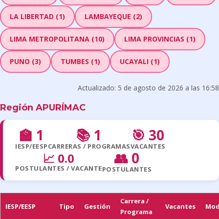
LA LIBERTAD (1)
LAMBAYEQUE (2)
LIMA METROPOLITANA (10)
LIMA PROVINCIAS (1)
PUNO (3)
TUMBES (1)
UCAYALI (1)
Actualizado: 5 de agosto de 2026 a las 16:58
Región APURÍMAC
🏫 1
📚 1
🎯 30
IESP/EESP
CARRERAS / PROGRAMAS
VACANTES
👥 0
📈 0.0
POSTULANTES / VACANTE
POSTULANTES
Carrera /
IESP/EESP
Tipo
Gestión
Vacantes
Mod
Programa