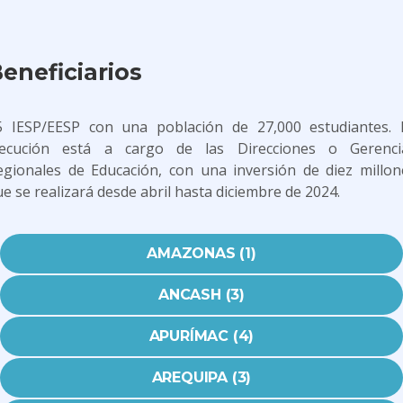
eneficiarios
5 IESP/EESP con una población de 27,000 estudiantes. 
jecución está a cargo de las Direcciones o Gerenci
egionales de Educación, con una inversión de diez millon
e se realizará desde abril hasta diciembre de 2024.
AMAZONAS (1)
ANCASH (3)
APURÍMAC (4)
AREQUIPA (3)