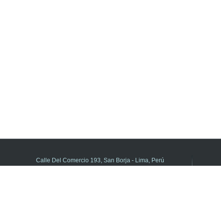
Calle Del Comercio 193, San Borja - Lima, Perú
(511) 615-5800 anexo 21195
DIFOID en Línea - Central de consultas
Horario de atención:
de Lunes a Viernes de 8:00 a.m. a 5:00 p.m.