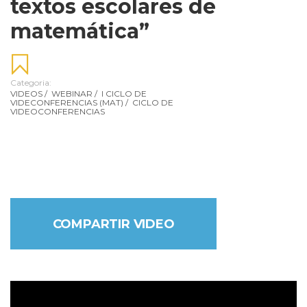
textos escolares de
matemática”
Categoria:
VIDEOS
/
WEBINAR
/
I CICLO DE
VIDECONFERENCIAS (MAT)
/
CICLO DE
VIDEOCONFERENCIAS
COMPARTIR VIDEO