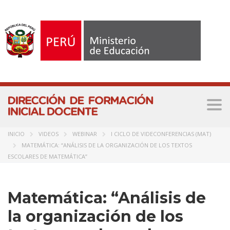
Togg
navi
INICIO
VIDEOS
WEBINAR
I CICLO DE VIDECONFERENCIAS (MAT)
MATEMÁTICA: “ANÁLISIS DE LA ORGANIZACIÓN DE LOS TEXTOS
ESCOLARES DE MATEMÁTICA”
Matemática: “Análisis de
la organización de los