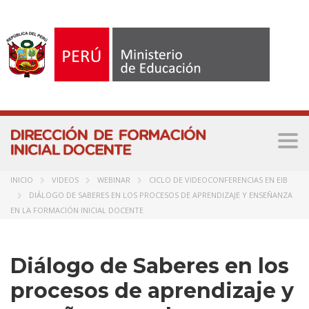
Togg
navi
INICIO
VIDEOS
WEBINAR
CICLO DE VIDEOCONFERENCIAS EN EIB
DIÁLOGO DE SABERES EN LOS PROCESOS DE APRENDIZAJE Y ENSEÑANZA
EN LA FORMACIÓN INICIAL DOCENTE
Diálogo de Saberes en los
procesos de aprendizaje y