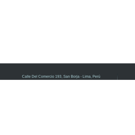
Calle Del Comercio 193, San Borja - Lima, Perú
(511) 615-5800 anexo 21195
DIFOID en Línea - Central de consultas
Horario de atención:
de Lunes a Viernes de 8:00 a.m. a 5:00 p.m.
Libro de Reclamaciones