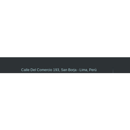
Calle Del Comercio 193, San Borja - Lima, Perú
(511) 615-5800 anexo 21195
DIFOID en Línea - Central de consultas
Horario de atención:
de Lunes a Viernes de 8:00 a.m. a 5:00 p.m.
Libro de Reclamaciones