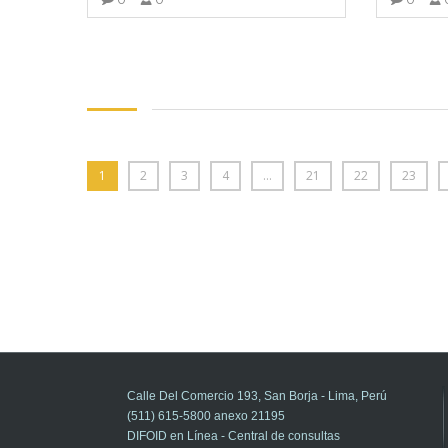
VER MÁS
1
2
3
4
…
21
22
23
Calle Del Comercio 193, San Borja - Lima, Perú
(511) 615-5800 anexo 21195
DIFOID en Línea - Central de consultas