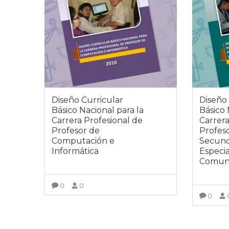
Diseño Curricular
Diseño 
Básico Nacional para la
Básico 
Carrera Profesional de
Carrera
Profesor de
Profes
Computación e
Secund
Informática
Especi
Comuni
0
0
0
VER MÁS