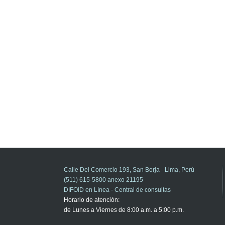
Calle Del Comercio 193, San Borja - Lima, Perú
(511) 615-5800 anexo 21195
DIFOID en Línea - Central de consultas
Horario de atención:
de Lunes a Viernes de 8:00 a.m. a 5:00 p.m.