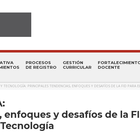
ATIVA
PROCESOS
GESTIÓN
FORTALECIMIENT
MIENTOS
DE REGISTRO
CURRICULAR
DOCENTE
 Y TECNOLOGÍA: PRINCIPALES TENDENCIAS, ENFOQUES Y DESAFÍOS DE LA FID PARA E
:
, enfoques y desafíos de la F
y Tecnología