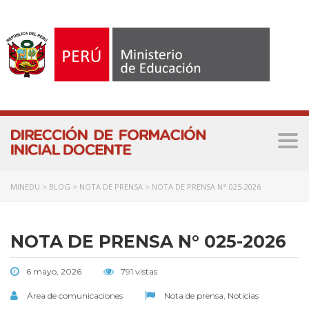
Tog
nav
MINEDU
>
BLOG
>
NOTA DE PRENSA
>
NOTA DE PRENSA N° 025-2026
NOTA DE PRENSA N° 025-2026
6 mayo, 2026
791 vistas
Área de comunicaciones
Nota de prensa
,
Noticias