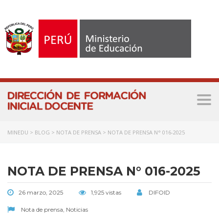
Tog
nav
MINEDU
>
BLOG
>
NOTA DE PRENSA
>
NOTA DE PRENSA N° 016-2025
NOTA DE PRENSA N° 016-2025
26 marzo, 2025
1,925 vistas
DIFOID
Nota de prensa
,
Noticias