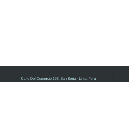
Calle Del Comercio 193, San Borja - Lima, Perú
(511) 615-5800 anexo 21195
DIFOID en Línea - Central de consultas
Horario de atención:
de Lunes a Viernes de 8:00 a.m. a 5:00 p.m.
Libro de Reclamaciones