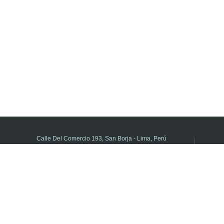
Calle Del Comercio 193, San Borja - Lima, Perú
(511) 615-5800 anexo 21195
DIFOID en Línea - Central de consultas
Horario de atención:
de Lunes a Viernes de 8:00 a.m. a 5:00 p.m.
Libro de Reclamaciones