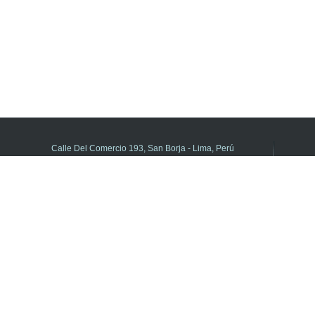
Calle Del Comercio 193, San Borja - Lima, Perú
(511) 615-5800 anexo 21195
DIFOID en Línea - Central de consultas
Horario de atención:
de Lunes a Viernes de 8:00 a.m. a 5:00 p.m.
Libro de Reclamaciones
2022 © Todos los derechos reservados