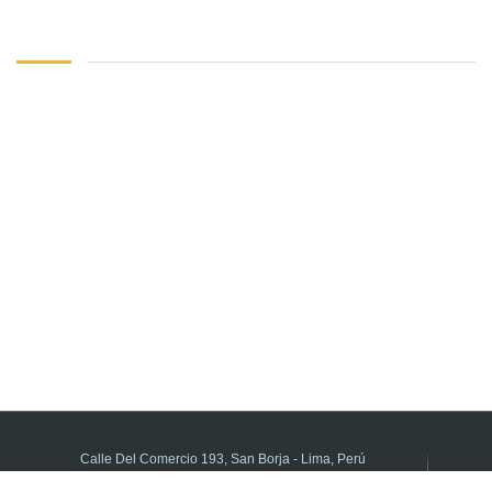
Calle Del Comercio 193, San Borja - Lima, Perú
(511) 615-5800 anexo 21195