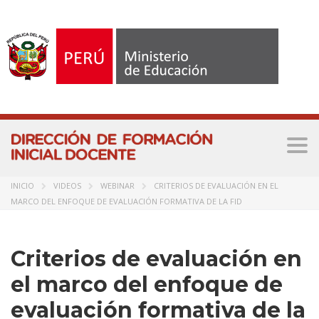
Togg
navi
INICIO
VIDEOS
WEBINAR
CRITERIOS DE EVALUACIÓN EN EL
MARCO DEL ENFOQUE DE EVALUACIÓN FORMATIVA DE LA FID
Criterios de evaluación en
el marco del enfoque de
evaluación formativa de la