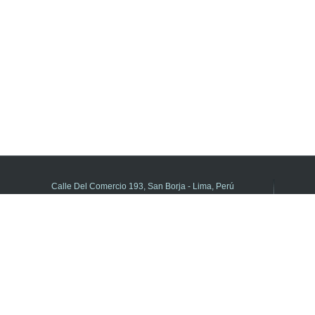
Calle Del Comercio 193, San Borja - Lima, Perú
(511) 615-5800 anexo 21195
DIFOID en Línea - Central de consultas
Horario de atención:
de Lunes a Viernes de 8:00 a.m. a 5:00 p.m.
Libro de Reclamaciones