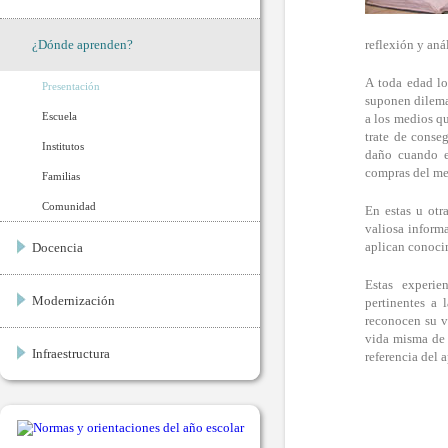
¿Dónde aprenden?
reflexión y an
A toda edad lo
Presentación
suponen dilemas
Escuela
a los medios qu
trate de conse
Institutos
daño cuando es
compras del mer
Familias
Comunidad
En estas u otr
valiosa inform
aplican conoci
Docencia
Estas experie
Modernización
pertinentes a 
reconocen su va
vida misma de 
Infraestructura
referencia del 