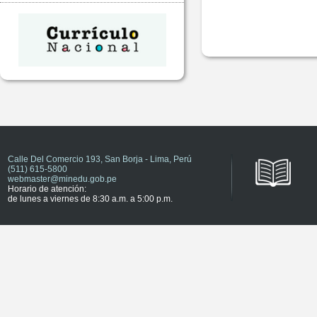
Calle Del Comercio 193, San Borja - Lima, Perú
(511) 615-5800
webmaster@minedu.gob.pe
Horario de atención:
de lunes a viernes de 8:30 a.m. a 5:00 p.m.