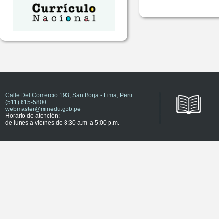
Calle Del Comercio 193, San Borja - Lima, Perú
(511) 615-5800
webmaster@minedu.gob.pe
Horario de atención:
de lunes a viernes de 8:30 a.m. a 5:00 p.m.