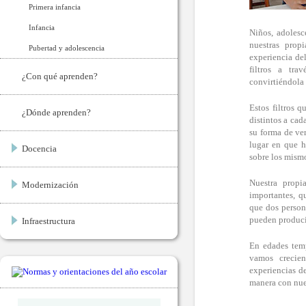
Primera infancia
Infancia
Niños, adolesc
nuestras prop
Pubertad y adolescencia
experiencia de
filtros a tra
¿Con qué aprenden?
convirtiéndola 
Estos filtros 
¿Dónde aprenden?
distintos a cad
su forma de ver
lugar en que h
Docencia
sobre los mismo
Nuestra propia
Modernización
importantes, q
que dos persona
pueden produci
Infraestructura
En edades tem
vamos crecie
experiencias de
manera con nue