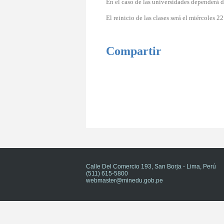
En el caso de las universidades dependerà d
El reinicio de las clases será el miércoles 2
Compartir
Calle Del Comercio 193, San Borja - Lima, Perú
(511) 615-5800
webmaster@minedu.gob.pe