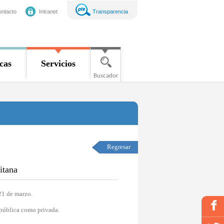
ntacto
Intranet
Transparencia
icas
Servicios
Buscador
Regresar
itana
21 de marzo.
 pública como privada.