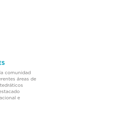
ES
 la comunidad
ferentes áreas de
tedráticos
estacado
acional e