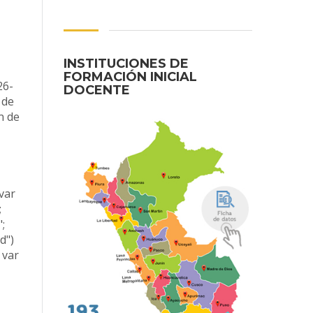
INSTITUCIONES DE
FORMACIÓN INICIAL
26-
DOCENTE
 de
n de
var
;
;
d")
 var