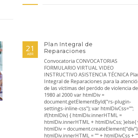
Plan Integral de
21
Reparaciones
ABR
Convocatoria CONVOCATORIAS
FORMULARIO VIRTUAL VIDEO
INSTRUCTIVO ASISTENCIA TÉCNICA Pla
Integral de Reparaciones para la atenci
de las víctimas del peródo de violencia de
1980 al 2000 var htmlDiv =
document.getElementById("rs-plugin-
settings-inline-css"); var htmlDivCss="";
if(htmlDiv) { htmlDiv.innerHTML =
htmlDiv.innerHTML + htmlDivCss; }else{ 
htmlDiv = document.createElement("div")
htmlDiv.innerHTML = "" + htmlDivCss + ""