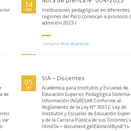
Nota de prensa N° 004-2023
14
erior
Instituciones pedagógicas en diferentes
MAR
regiones del Perú convocan a procesos 
admisión 2023-I
Categoria:
Nota de prensa
SIA – Docentes
05
e
Académica para Institutos y Escuelas de
SEP
a de
Educación Superior Pedagógica Sistema 
Información INGRESAR Conforme al
Reglamento de la Ley N° 30512, Ley de
erior
Institutos y Escuelas de Educación Super
s var
y de la Carrera Pública de sus Docentes 
s-
htmlDiv = document.getElementById("rs-