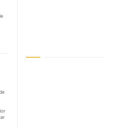
de
de
ior
var