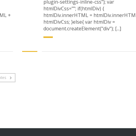
plugin-settings-inline-css"); var
htmlDivCss=""; if(htmlDiv) {
TML +
htmlDiv.innerHTML = htmlDiv.innerHTM
htmlDivCss; }else{ var htmlDiv =
document.createElement("div"); [...]
ntes