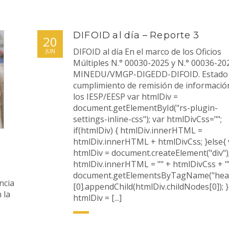
DIFOID al día – Reporte 3
20
DIFOID al día En el marco de los Oficios
JUN
Múltiples N.° 00030-2025 y N.° 00036-20
MINEDU/VMGP-DIGEDD-DIFOID. Estado
cumplimiento de remisión de informació
los IESP/EESP var htmlDiv =
document.getElementById("rs-plugin-
settings-inline-css"); var htmlDivCss="";
if(htmlDiv) { htmlDiv.innerHTML =
htmlDiv.innerHTML + htmlDivCss; }else{ 
htmlDiv = document.createElement("div")
htmlDiv.innerHTML = "" + htmlDivCss + ""
document.getElementsByTagName("hea
ncia
[0].appendChild(htmlDiv.childNodes[0]); }
 la
htmlDiv = [...]