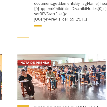
document.getElementsByTagName("hea
[0].appendChild(htmlDiv.childNodes[0]); }
setREVStartSize({c:
jQuery('#rev_slider_59_2'), [...]