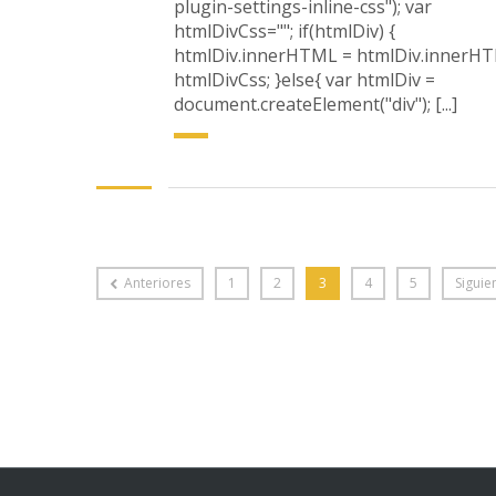
plugin-settings-inline-css"); var
htmlDivCss=""; if(htmlDiv) {
htmlDiv.innerHTML = htmlDiv.innerH
htmlDivCss; }else{ var htmlDiv =
document.createElement("div"); [...]
Anteriores
1
2
3
4
5
Siguie