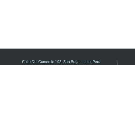
Calle Del Comercio 193, San Borja - Lima, Perú
(511) 615-5800 anexo 21195
DIFOID en Línea - Central de consultas
Horario de atención:
de Lunes a Viernes de 8:00 a.m. a 5:00 p.m.
Libro de Reclamaciones
2022 © Todos los derechos reservados