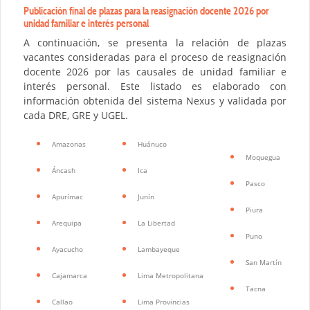
Publicación final de plazas para la reasignación docente 2026
por
unidad familiar e interés personal
A continuación, se presenta la relación de plazas
vacantes consideradas para el proceso de reasignación
docente 2026 por las causales de unidad familiar e
interés personal. Este listado es elaborado con
información obtenida del sistema Nexus y validada por
cada DRE, GRE y UGEL.
Amazonas
Huánuco
Moquegua
Áncash
Ica
Pasco
Apurímac
Junín
Piura
Arequipa
La Libertad
Puno
Ayacucho
Lambayeque
San Martín
Cajamarca
Lima Metropolitana
Tacna
Callao
Lima Provincias