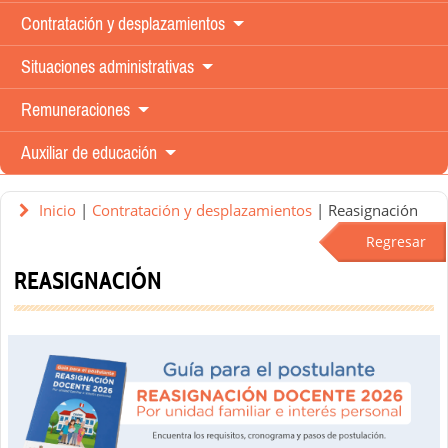
Contratación y
desplazamientos
Situaciones
administrativas
Remuneraciones
Auxiliar de
educación
Inicio
|
Contratación y desplazamientos
| Reasignación
Regresar
REASIGNACIÓN