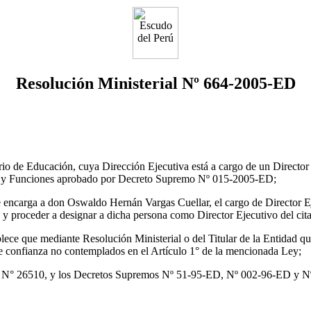
Resolución Ministerial Nº 664-2005-ED
io de Educación, cuya Dirección Ejecutiva está a cargo de un Director
ión y Funciones aprobado por Decreto Supremo Nº 015-2005-ED;
encarga a don Oswaldo Hernán Vargas Cuellar, el cargo de Director Ej
 y proceder a designar a dicha persona como Director Ejecutivo del cita
blece que mediante Resolución Ministerial o del Titular de la Entidad q
e confianza no contemplados en el Artículo 1° de la mencionada Ley;
y N° 26510, y los Decretos Supremos Nº 51-95-ED, Nº 002-96-ED y 