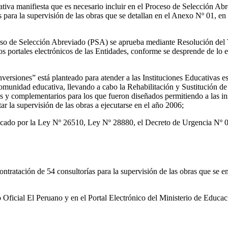
ativa manifiesta que es necesario incluir en el Proceso de Selección Ab
s para la supervisión de las obras que se detallan en el Anexo Nº 01, e
roceso de Selección Abreviado (PSA) se aprueba mediante Resolución del
os portales electrónicos de las Entidades, conforme se desprende de lo 
nversiones” está planteado para atender a las Instituciones Educativas es
comunidad educativa, llevando a cabo la Rehabilitación y Sustitución de 
vos y complementarios para los que fueron diseñados permitiendo a las i
r la supervisión de las obras a ejecutarse en el año 2006;
ficado por la Ley Nº 26510, Ley Nº 28880, el Decreto de Urgencia N
ntratación de 54 consultorías para la supervisión de las obras que se e
 Oficial El Peruano y en el Portal Electrónico del Ministerio de Educaci