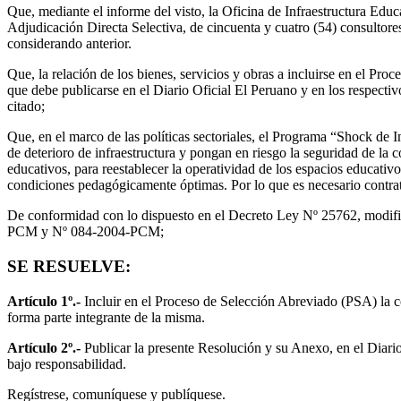
Que, mediante el informe del visto, la Oficina de Infraestructura Educ
Adjudicación Directa Selectiva, de cincuenta y cuatro (54) consultore
considerando anterior.
Que, la relación de los bienes, servicios y obras a incluirse en el P
que debe publicarse en el Diario Oficial El Peruano y en los respectiv
citado;
Que, en el marco de las políticas sectoriales, el Programa “Shock de I
de deterioro de infraestructura y pongan en riesgo la seguridad de la 
educativos, para reestablecer la operatividad de los espacios educati
condiciones pedagógicamente óptimas. Por lo que es necesario contrata
De conformidad con lo dispuesto en el Decreto Ley Nº 25762, modi
PCM y Nº 084-2004-PCM;
SE RESUELVE:
Artículo 1º.-
Incluir en el Proceso de Selección Abreviado (PSA) la co
forma parte integrante de la misma.
Artículo 2º.-
Publicar la presente Resolución y su Anexo, en el Diario
bajo responsabilidad.
Regístrese, comuníquese y publíquese.