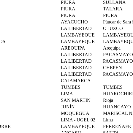
PIURA
SULLANA
PIURA
TALARA
PIURA
PIURA
AYACUCHO
Páucar de Sara 
LA LIBERTAD
OTUZCO
LAMBAYEQUE
LAMBAYEQ
ROS
LAMBAYEQUE
LAMBAYEQ
AREQUIPA
Arequipa
LA LIBERTAD
PACASMAYO
LA LIBERTAD
PACASMAYO
LA LIBERTAD
CHEPEN
LA LIBERTAD
PACASMAYO
CAJAMARCA
TUMBES
TUMBES
LIMA
HUAROCHIR
SAN MARTIN
Rioja
JUNÍN
HUANCAYO
MOQUEGUA
MARISCAL N
LIMA - UGEL 02
Lima
TORRE
LAMBAYEQUE
FERREÑAFE
ANCASH
SANTA