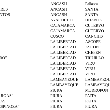
ANCASH
Pallasca
ORRES
ANCASH
SANTA
SANTOS
ANCASH
SANTA
AYACUCHO
HUANTA
CAJAMARCA
CUTERVO
CAJAMARCA
CUTERVO
CUSCO
CANCHIS
LA LIBERTAD
ASCOPE
LA LIBERTAD
ASCOPE
LA LIBERTAD
CHEPEN
RRO”
LA LIBERTAD
TRUJILLO
LA LIBERTAD
VIRU
LA LIBERTAD
VIRU
LA LIBERTAD
VIRU
LAMBAYEQUE
LAMBAYEQ
LAMBAYEQUE
LAMBAYEQ
PIURA
MORROPON
 VARGAS”
PIURA
PAITA
CAS
PIURA
PAITA
 ESPINOZA”
PIURA
PIURA