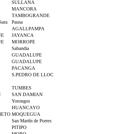
SULLANA
MANCORA
TAMBOGRANDE
Sara
Pausa
AGALLPAMPA
UE
JAYANCA
UE
MORROPE
Sabandia
GUADALUPE
GUADALUPE
PACANGA
S.PEDRO DE LLOC
TUMBES
I
SAN DAMIAN
Yorongos
HUANCAYO
IETO
MOQUEGUA
San Martín de Porres
PITIPO
MORO