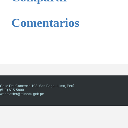
Comentarios
Calle Del Comercio 193, San Borja - Lima, Perú
(511) 615-5800
webmaster@minedu.gob.pe